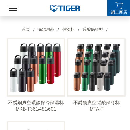
網上商店
產品
首頁
/
保溫用品
/
保溫杯
/
碳酸保冷型
/
最新消息
銷售點
特集
支援
關於我們
不銹鋼真空碳酸保冷保溫杯
不銹鋼真空碳酸保冷杯
LANGUAGE
MKB-T361/481/601
MTA-T