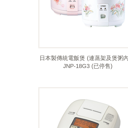
日本製傳統電飯煲 (連蒸架及煲粥內
JNP-18G3 (已停售)