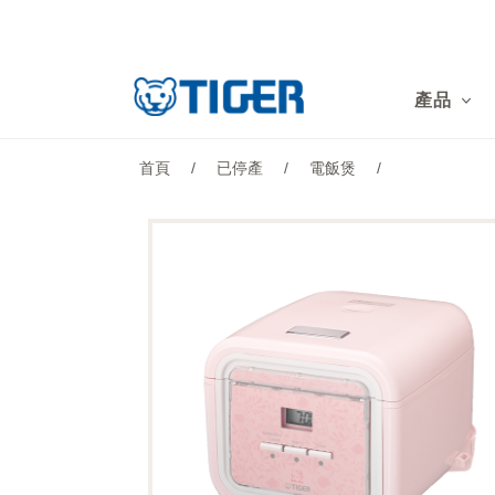
產品
產品
最新消息
首頁
/
已停產
/
電飯煲
/
銷售點
特集
支援
關於我們
LANGUAGE