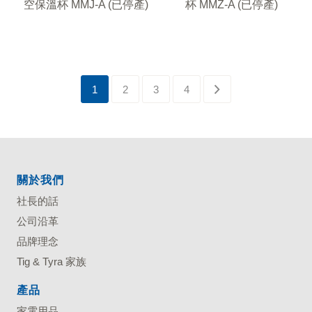
空保溫杯 MMJ-A (已停產)
杯 MMZ-A (已停產)
1
2
3
4
關於我們
社長的話
公司沿革
品牌理念
Tig & Tyra 家族
產品
家電用品