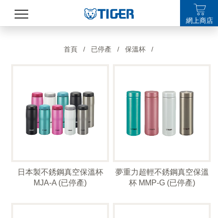
網上商店
產品
首頁
/
已停產
/
保溫杯
/
最新消息
銷售點
特集
支援
關於我們
日本製不銹鋼真空保溫杯
夢重力超輕不銹鋼真空保溫
LANGUAGE
MJA-A (已停產)
杯 MMP-G (已停產)