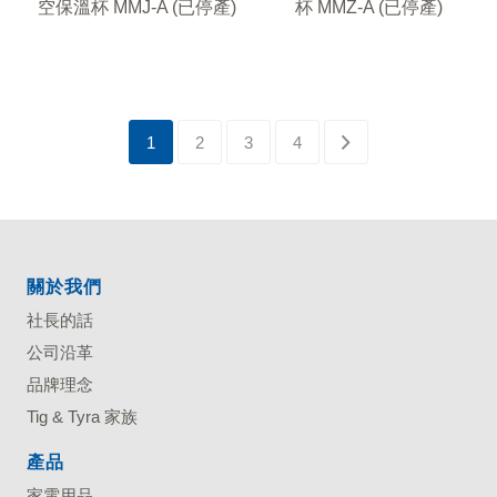
空保溫杯 MMJ-A (已停產)
杯 MMZ-A (已停產)
1
2
3
4
關於我們
社長的話
公司沿革
品牌理念
Tig & Tyra 家族
產品
家電用品