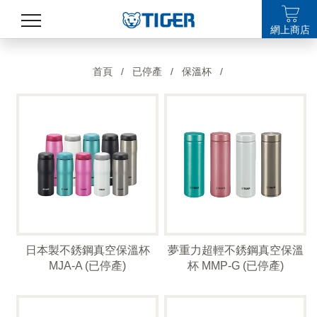
網上商店
產品
首頁
/
已停產
/
保溫杯
/
最新消息
銷售點
特集
支援
關於我們
日本製不銹鋼真空保溫杯
夢重力超輕不銹鋼真空保溫
LANGUAGE
MJA-A (已停產)
杯 MMP-G (已停產)