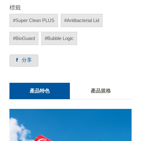
標籤
#Super Clean PLUS
#Antibacterial Lid
#BioGuard
#Bubble Logic
分享
產品特色
產品規格