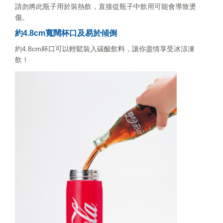
請勿將此瓶子用於裝熱飲，直接從瓶子中飲用可能會導致燙
傷。
約4.8cm寬闊杯口及易於傾倒
約4.8cm杯口可以輕鬆裝入碳酸飲料，讓你盡情享受冰涼凍
飲！