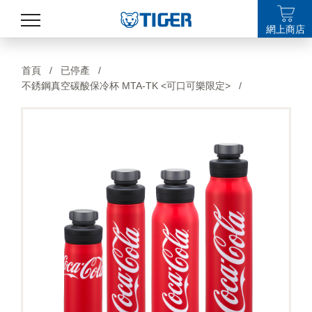
網上商店
產品
首頁
/
已停產
/
不銹鋼真空碳酸保冷杯 MTA-TK <可口可樂限定>
/
最新消息
銷售點
特集
支援
關於我們
LANGUAGE