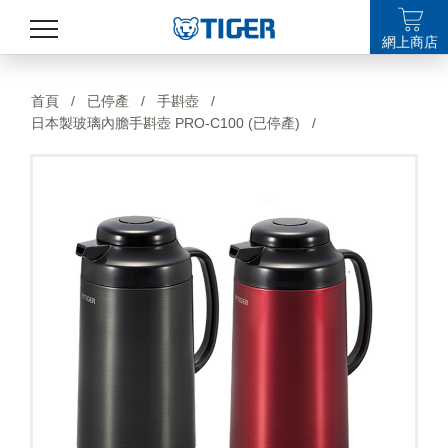
網上商店
產品
首頁
/
已停產
/
手斟壺
/
日本製玻璃內膽手斟壺 PRO-C100 (已停產)
/
最新消息
銷售點
特集
支援
關於我們
LANGUAGE