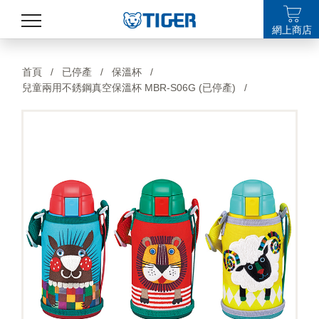
網上商店
產品
首頁
/
已停產
/
保溫杯
/
兒童兩用不銹鋼真空保溫杯 MBR-S06G (已停產)
/
最新消息
銷售點
特集
支援
關於我們
LANGUAGE