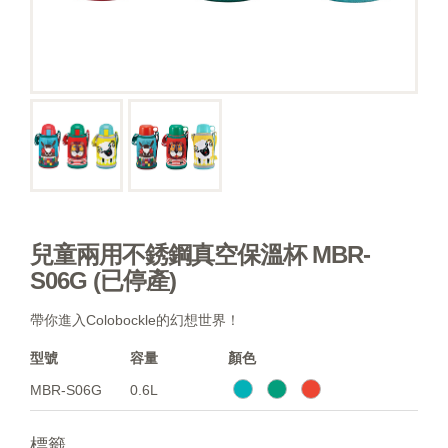
兒童兩用不銹鋼真空保溫杯 MBR-
S06G (已停產)
帶你進入Colobockle的幻想世界！
型號
容量
顏色
MBR-S06G
0.6L
標籤