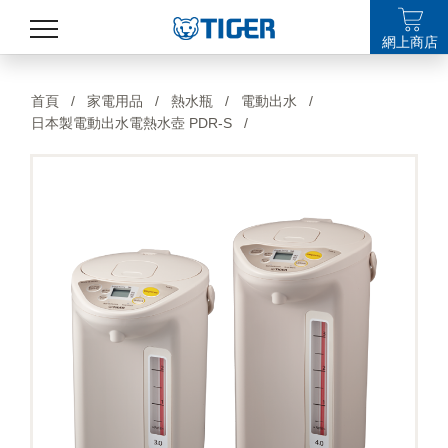
網上商店
產品
首頁
/
家電用品
/
熱水瓶
/
電動出水
/
日本製電動出水電熱水壺 PDR-S
/
最新消息
銷售點
特集
支援
關於我們
LANGUAGE