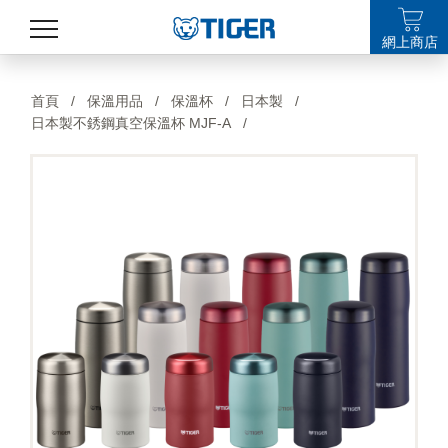
網上商店
產品
首頁
/
保溫用品
/
保溫杯
/
日本製
/
日本製不銹鋼真空保溫杯 MJF-A
/
最新消息
銷售點
特集
支援
關於我們
LANGUAGE