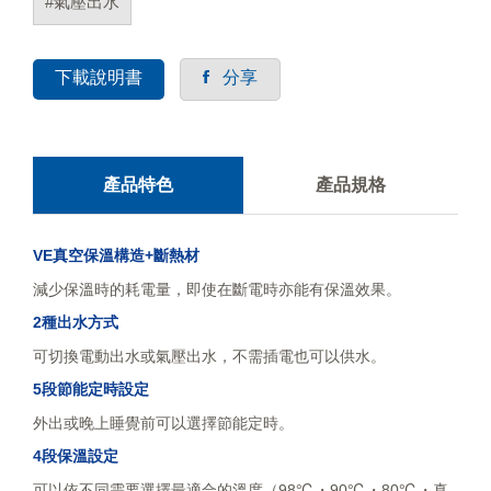
#氣壓出水
下載說明書
分享
產品特色
產品規格
VE真空保溫構造+斷熱材
減少保溫時的耗電量，即使在斷電時亦能有保溫效果。
2種出水方式
可切換電動出水或氣壓出水，不需插電也可以供水。
5段節能定時設定
外出或晚上睡覺前可以選擇節能定時。
4段保溫設定
可以依不同需要選擇最適合的溫度（98℃・90℃・80℃・真