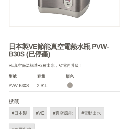
日本製VE節能真空電熱水瓶 PVW-
B30S (已停產)
VE真空保溫構造+2種出水，省電再升級！
型號
容量
顏色
PVW-B30S
2.91L
標籤
#日本製
#VE
#真空節能
#電動出水