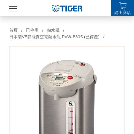
網上商店
產品
首頁
/
已停產
/
熱水瓶
/
日本製VE節能真空電熱水瓶 PVW-B30S (已停產)
/
最新消息
銷售點
特集
支援
關於我們
LANGUAGE