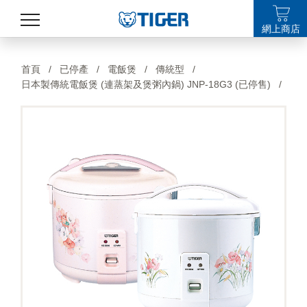
網上商店
產品
首頁
/
已停產
/
電飯煲
/
傳統型
/
日本製傳統電飯煲 (連蒸架及煲粥內鍋) JNP-18G3 (已停售)
/
最新消息
銷售點
特集
支援
關於我們
LANGUAGE