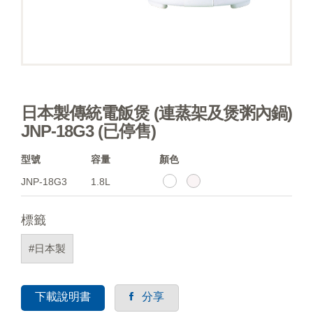
日本製傳統電飯煲 (連蒸架及煲粥內鍋)
JNP-18G3 (已停售)
型號
容量
顏色
JNP-18G3
1.8L
標籤
#日本製
下載說明書
分享