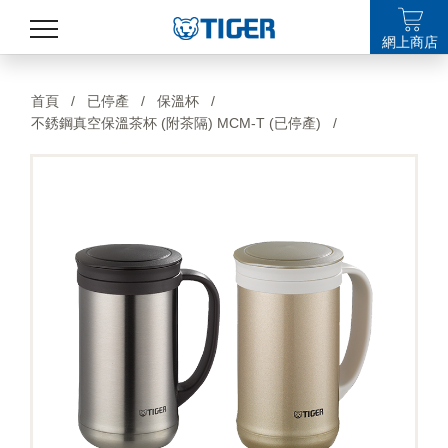
網上商店
產品
首頁
/
已停產
/
保溫杯
/
不銹鋼真空保溫茶杯 (附茶隔) MCM-T (已停產)
/
最新消息
銷售點
特集
支援
關於我們
LANGUAGE