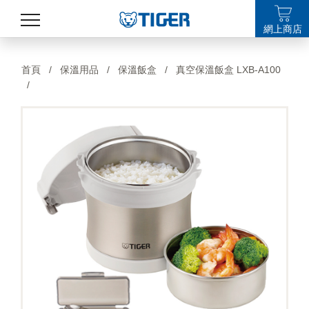
網上商店
產品
首頁
/
保溫用品
/
保溫飯盒
/
真空保溫飯盒 LXB-A100
/
最新消息
銷售點
特集
支援
關於我們
LANGUAGE