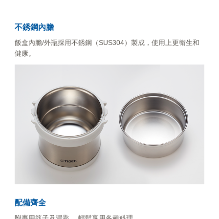
不銹鋼內膽
飯盒內膽/外瓶採用不銹鋼（SUS304）製成，使用上更衛生和
健康。
配備齊全
附專用筷子及湯匙， 輕鬆享用各種料理。