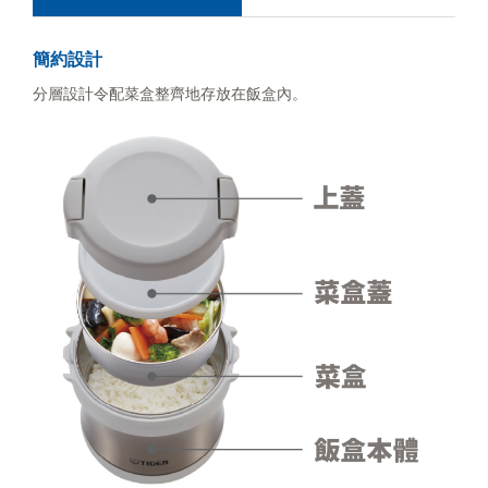
簡約設計
分層設計令配菜盒整齊地存放在飯盒內。