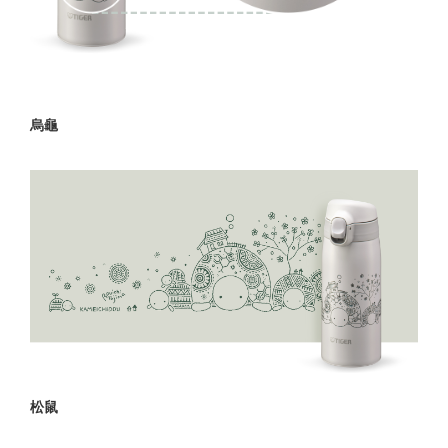
烏龜
松鼠