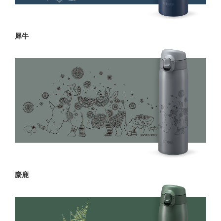
犀牛
麋鹿