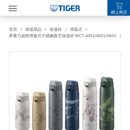
網上商店
產品
首頁
/
保溫用品
/
保溫杯
/
彈蓋式
/
夢重力超輕彈蓋式不銹鋼真空保溫杯 MCT-A351/A501/A601
/
最新消息
銷售點
特集
支援
關於我們
LANGUAGE