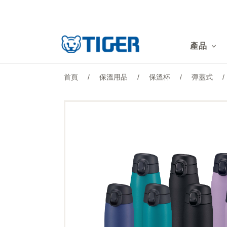
產品
產品
最新消息
首頁
/
保溫用品
/
保溫杯
/
彈蓋式
/
銷售點
特集
支援
關於我們
LANGUAGE