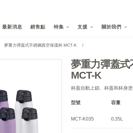
最新消息
銷售點
特集
支援
關於我們
夢重力彈蓋式不銹鋼真空保溫杯 MCT-K
/
夢重力彈蓋式
MCT-K
杯蓋自動上鎖、杯蓋和杯身塗層
型號
容量
MCT-K035
0.35L