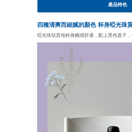
產品特色
四種清爽而細膩的顏色 杯身啞光珠
啞光珠狀質地杯身觸感舒適，配上黑色蓋子，