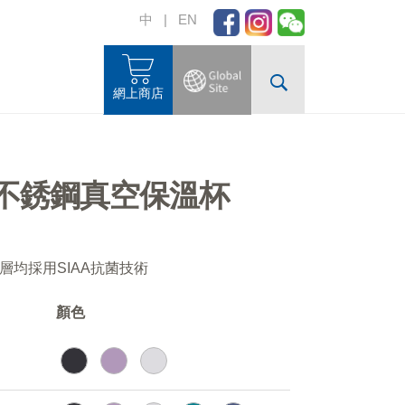
中
|
EN
網上商店
不銹鋼真空保溫杯
均採用SIAA抗菌技術
顏色