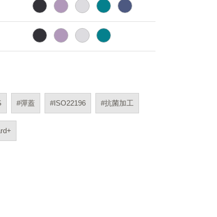
S
#彈蓋
#ISO22196
#抗菌加工
rd+