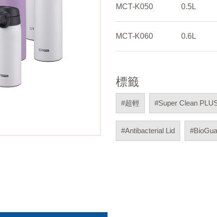
MCT-K050
0.5L
MCT-K060
0.6L
標籤
#超輕
#Super Clean PLU
#Antibacterial Lid
#BioGua