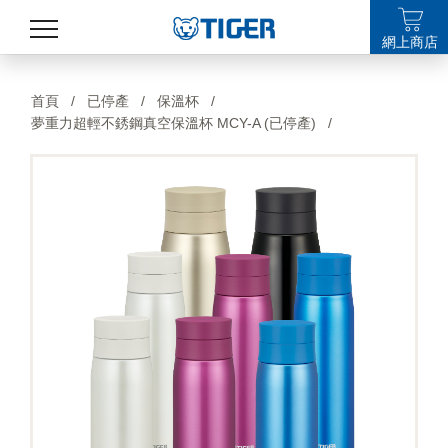
網上商店
產品
首頁
/
已停產
/
保溫杯
/
夢重力超輕不銹鋼真空保溫杯 MCY-A (已停產)
/
最新消息
銷售點
特集
支援
關於我們
LANGUAGE