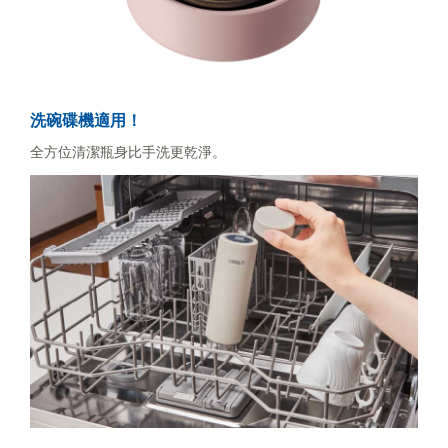
洗碗碟機適用！
全方位清潔瓶身比手洗更乾淨。