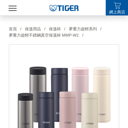
網上商店
產品
首頁
/
保溫用品
/
保溫杯
/
夢重力超輕系列
/
夢重力超輕不銹鋼真空保溫杯 MMP-W1
/
最新消息
銷售點
特集
支援
關於我們
LANGUAGE