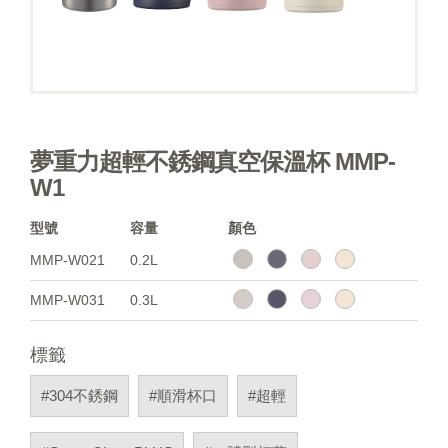
夢重力超輕不銹鋼真空保溫杯 MMP-
W1
型號
容量
顏色
MMP-W021
0.2L
MMP-W031
0.3L
標籤
#304不銹鋼
#順滑杯口
#超輕