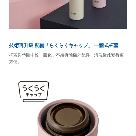
技術再升級 配備「らくらくキャップ
」 一體式杯蓋
杯蓋與墊圈中栓一體化，不須拆除額外配件，清洗從此變得更
方便。