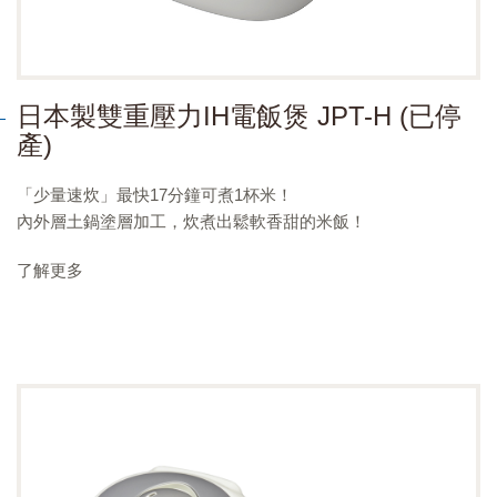
日本製雙重壓力IH電飯煲 JPT-H (已停
產)
「少量速炊」最快17分鐘可煮1杯米！
內外層土鍋塗層加工，炊煮出鬆軟香甜的米飯！
了解更多