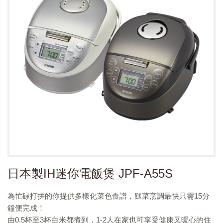
日本製IH迷你電飯煲 JPF-A55S
為忙碌打拼的你提供多樣化菜色食譜，餸菜烹調最快只需15分
鐘便完成！
由0.5杯至3杯白米都煮到，1-2人在家也可享受健康又暖心的住