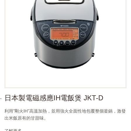
日本製電磁感應IH電飯煲 JKT-D
利用"剛火IH"高溫加熱，並用強火全面性地包覆整個釜鍋，激發
出米飯原有的甘甜味。
了解更多