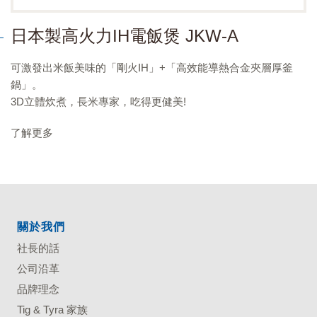
日本製高火力IH電飯煲 JKW-A
可激發出米飯美味的「剛火IH」+「高效能導熱合金夾層厚釜
鍋」。
3D立體炊煮，長米專家，吃得更健美!
了解更多
關於我們
社長的話
公司沿革
品牌理念
Tig & Tyra 家族