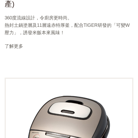
產)
360度流線設計，令廚房更時尚。
熱封土鍋塗層及11層遠赤特厚釜，配合TIGER研發的「可變W
壓力」，誘發米飯本來風味！
了解更多