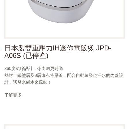
日本製雙重壓力IH迷你電飯煲 JPD-
A06S (已停產)
360度流線設計，令廚房更時尚。
熱封土鍋塗層及9層遠赤特厚釜，配合自動蒸發倒汗水的內蓋設
計，誘發米飯本來風味！
了解更多