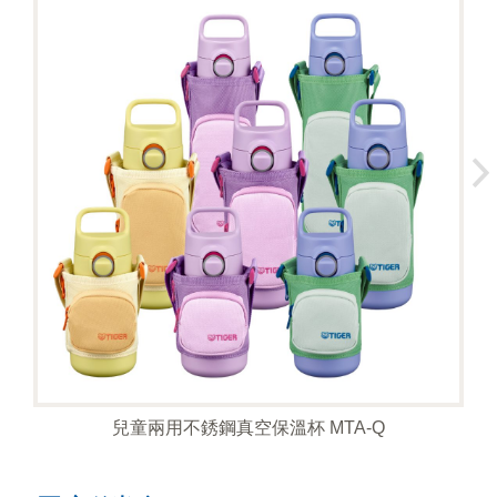
兒童兩用不銹鋼真空保溫杯 MTA-Q